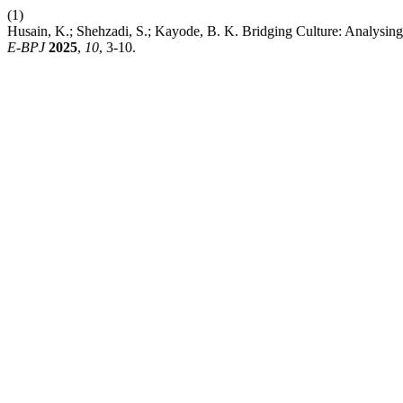
(1)
Husain, K.; Shehzadi, S.; Kayode, B. K. Bridging Culture: Analysing
E-BPJ
2025
,
10
, 3-10.