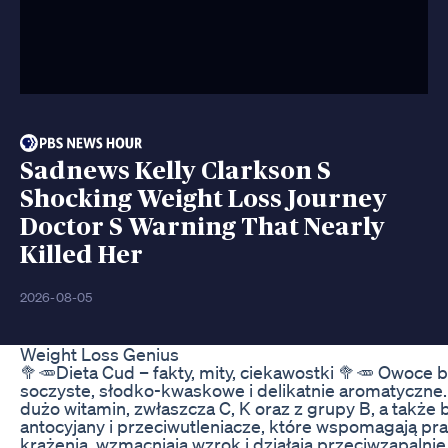
Sadnews Kelly Clarkson S
Shocking Weight Loss Journey
Doctor S Warning That Nearly
Killed Her
2026-08-05
Weight Loss Genius
🥦🥕Dieta Cud – fakty, mity, ciekawostki 🥦🥕 Owoce 
soczyste, słodko-kwaskowe i delikatnie aromatyczne.
dużo witamin, zwłaszcza C, K oraz z grupy B, a także 
antocyjany i przeciwutleniacze, które wspomagają pr
krążenia, wzmacniają wzrok i działają przeciwzapalnie