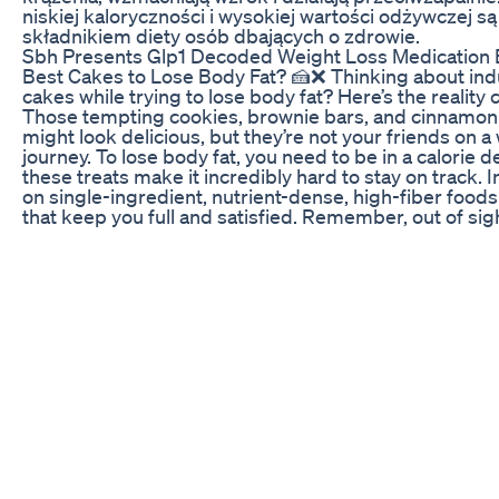
niskiej kaloryczności i wysokiej wartości odżywczej 
składnikiem diety osób dbających o zdrowie.
Sbh Presents Glp1 Decoded Weight Loss Medication 
Best Cakes to Lose Body Fat? 🍰❌ Thinking about ind
cakes while trying to lose body fat? Here’s the reality 
Those tempting cookies, brownie bars, and cinnamon
might look delicious, but they’re not your friends on a
journey. To lose body fat, you need to be in a calorie de
these treats make it incredibly hard to stay on track. 
on single-ingredient, nutrient-dense, high-fiber foods 
that keep you full and satisfied. Remember, out of sigh
mind. Stay away from the dessert aisle and stick to he
wholesome options. 👇 If you’re struggling with sugar
need accountability to stay consistent, comment “G
below. I’ll reach out to help you lose fat in the best wa
Glutamine On The Keto Diet Blood Ketone Tests