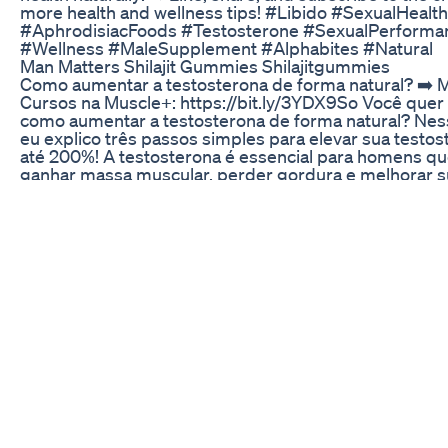
more health and wellness tips! #Libido #SexualHealth
#AphrodisiacFoods #Testosterone #SexualPerforma
#Wellness #MaleSupplement #Alphabites #Natural
Man Matters Shilajit Gummies Shilajitgummies
Como aumentar a testosterona de forma natural? ➡️ 
Cursos na Muscle+: https://bit.ly/3YDX9So Você quer
como aumentar a testosterona de forma natural? Nes
eu explico três passos simples para elevar sua testo
até 200%! A testosterona é essencial para homens q
ganhar massa muscular, perder gordura e melhorar s
disposição. Eu vou te mostrar como alimentos como 
vermelha, feijão e abacate, aliados ao sono de qualida
exercícios de força intensos, podem transformar sua
aumentar seus níveis hormonais. Por que é importante
altos de testosterona? Como o sono afeta a produção
testosterona? Quais alimentos são melhores para au
testosterona? Descubra isso e muito mais ao longo do
onde detalho cada estratégia para otimizar sua saúde 
seus objetivos. Além disso, saiba como atividades físi
específicas, como o levantamento terra e o agachamen
ajudam não só a elevar sua testosterona, mas també
fortalecer corpo e mente. Eu também compartilho um
de higiene do sono para você dormir melhor e potenci
resultados. Se você quer aprender a aumentar a test
naturalmente, melhorar seu treino e sua qualidade de