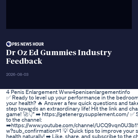
Dr Oz Ed Gummies Industry
Feedback
2026-08-03
4 Penis Enlargement Www4penisenlargementinfo
✅ Ready to level up your performance in the bedroo
your health? 🔥 Answer a few quick questions and take
step towards an extraordinary life! Hit the link and ch
game! 🚀👇" ➡️ https://getenergysupplement.com/ ✅ 
to the channel:
➡️https://www.youtube.com/channel/UCQ9vqn0U3b11
w?sub_confirmation=1 💡 Quick tips to improve your 
health naturally! ➡️ Like, share, and subscribe to the c