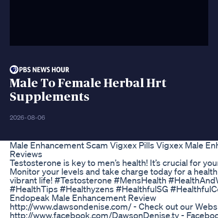
Male To Female Herbal Hrt
Supplements
2026-08-06
Male Enhancement Scam Vigxex Pills Vigxex Male E
Reviews
Testosterone is key to men’s health! It’s crucial for you
Monitor your levels and take charge today for a health
vibrant life! #Testosterone #MensHealth #HealthAnd
#HealthTips #Healthyzens #HealthfulSG #Healthful
Endopeak Male Enhancement Review
http://www.dawsondenise.com/ - Check out our Webs
http://www.facebook.com/DawsonDenise.tv - Facebo