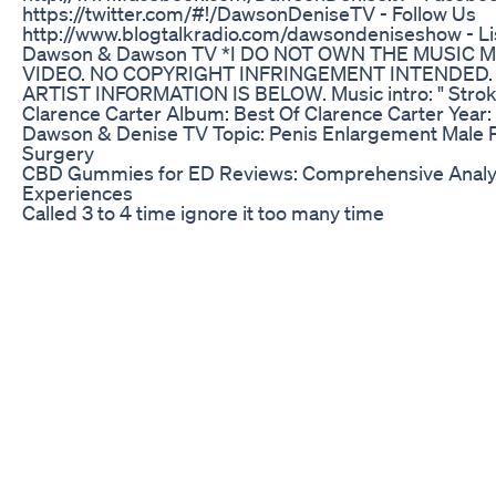
https://twitter.com/#!/DawsonDeniseTV - Follow Us
http://www.blogtalkradio.com/dawsondeniseshow - Li
Dawson & Dawson TV *I DO NOT OWN THE MUSIC M
VIDEO. NO COPYRIGHT INFRINGEMENT INTENDED.
ARTIST INFORMATION IS BELOW. Music intro: " Strokin'
Clarence Carter Album: Best Of Clarence Carter Year:
Dawson & Denise TV Topic: Penis Enlargement Male P
Surgery
CBD Gummies for ED Reviews: Comprehensive Analys
Experiences
Called 3 to 4 time ignore it too many time
Choice CBD Gummies for Erectile Dysfunction: A Deta
Examination
Justin talks with TV Guide reporters about his penis' 
the next few years.
Hypnosis Increase Penis Size Length Girth
9 इंच लंबा और मोटा करें || ling ko lamba mota karen || penis
enlargement oil #penis #ling #health Whatsapp Num
8002246459 Your Queries - लिंग का आकार कैसे बड़ा करें,लिंग 
के आसान उपाय,लिंग,लिंग बड़ा करने के उपाय,लिंग टेढ़ा,कैसे बढाएं लि
लिंग,पुरुष लिंग,लिंग का सिकुड़ना,लिंग में तनाव,लिंग का टेढ़ापन,लिंग
लिंग बड़ा होता है penile splint से? कैसे? जरूर देखिये,लिंग को सीधा 
आकार बढाना,लिंग सीधा कैसे करे,लिंग में तनाव की कमी,लिंग खड़ा करने
मोटा करने की दवा,बड़ा करने की दवा देसी,लिंग मोटा करने का तेल,लिंग म
लिंग का आकार कैसे बड़ा करें,लिंग लम्बा मोटा करे,मोटा लिंग,ऐसे करे मो